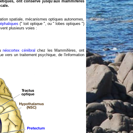
nétiques, ont conservé jusqu'aux mammifères
cale.
ntation spatiale, mécanismes optiques autonomes,
éphaliques
(" toit optique ", ou " lobes optiques ")
ivent plusieurs voies :
du
néocortex cérébral
chez les Mammifères, ont
e vers un traitement psychique, de l'information