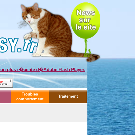
sion plus r�cente d�Adobe Flash Player.
Troubles
Traitement
comportement