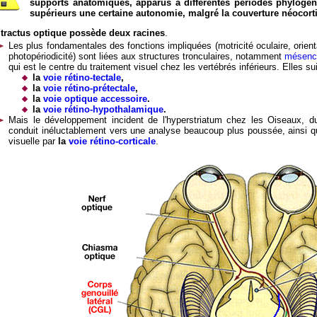
supports anatomiques, apparus à différentes périodes phylogé
supérieurs une certaine autonomie, malgré la couverture néocorti
 tractus optique possède deux racines
.
Les plus fondamentales des fonctions impliquées (motricité oculaire, orie
photopériodicité) sont liées aux structures tronculaires, notamment
mésenc
qui est le centre du traitement visuel chez les vertébrés inférieurs. Elles su
la
voie rétino-tectale
,
la
voie rétino-prétectale
,
la
voie optique accessoire
.
la
voie rétino-hypothalamique
.
Mais le développement incident de l'hyperstriatum chez les Oiseaux, 
conduit inéluctablement vers une analyse beaucoup plus poussée, ainsi qu
visuelle par
la
voie rétino-corticale
.