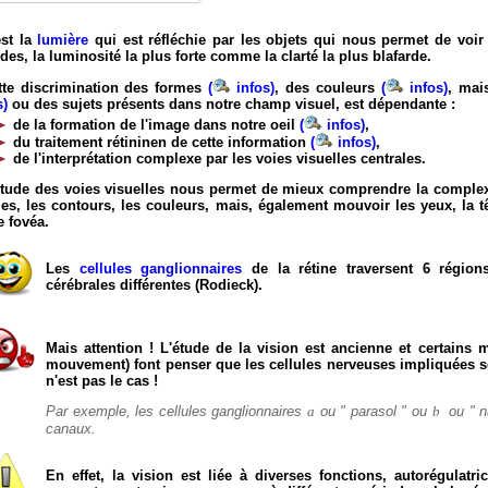
est la
lumière
qui est réfléchie par les objets qui nous permet de voi
des, la luminosité la plus forte comme la clarté la plus blafarde.
tte discrimination des formes
(
infos)
, des couleurs
(
infos)
, mai
s)
ou des sujets présents dans notre champ visuel, est dépendante :
de la formation de l'image dans notre oeil
(
infos)
,
du traitement rétininen de cette information
(
infos)
,
de l'interprétation complexe par les voies visuelles centrales.
étude des voies visuelles nous permet de mieux comprendre la complexité
es, les contours, les couleurs, mais, également mouvoir les yeux, la tê
e fovéa.
Les
cellules ganglionnaires
de la rétine traversent 6 régions
cérébrales différentes (Rodieck).
Mais attention ! L'étude de la vision est ancienne et certains
mouvement) font penser que les cellules nerveuses impliquées son
n'est pas le cas !
Par exemple, les cellules ganglionnaires
a
ou " parasol " ou
b
ou " n
canaux.
En effet, la vision est liée à diverses fonctions, autorégulat