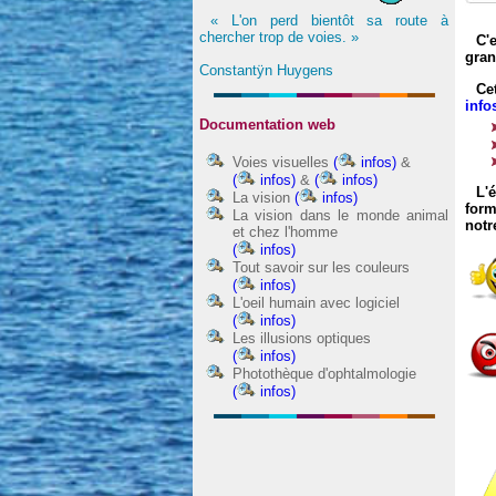
« L'on perd bientôt sa route à
chercher trop de voies. »
C'
gran
Constantÿn Huygens
Ce
info
Documentation web
Voies visuelles
(
infos)
&
(
infos)
&
(
infos)
L'
La vision
(
infos)
form
La vision dans le monde animal
notr
et chez l'homme
(
infos)
Tout savoir sur les couleurs
(
infos)
L'oeil humain avec logiciel
(
infos)
Les illusions optiques
(
infos)
Photothèque d'ophtalmologie
(
infos)