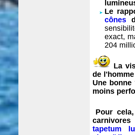
lumineu
Le rapp
cônes
d
sensibili
exact, ma
204 milli
La vi
de l'homme :
Une bonne v
moins perf
Pour cela
carnivores
tapetum l