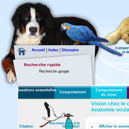
Comport
Accueil
Index
Glossaire
et du c
Recherche google
Questions essentielles
Comportement
Comportement
du chien
Vision chez le 
Anatomie oculai
Inscrivez-vous à la
Citation
Afficher le somm
newsletter