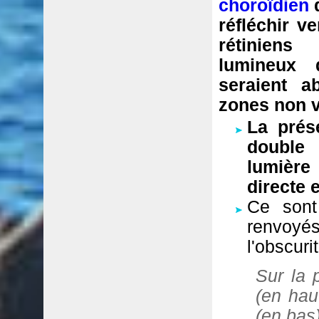
choroïdien
d
réfléchir v
rétinien
lumineux 
seraient a
zones non v
La prés
double
lumière 
directe 
Ce sont
renvoyé
l'obscur
Sur la 
(en hau
(en bas)