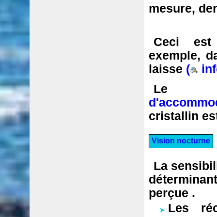
mesure, derr
Ceci est
exemple, d
laisse
(
inf
L
d'accommod
cristallin es
Vision nocturne
La sensibil
déterminant
perçu
e
.
Les réc