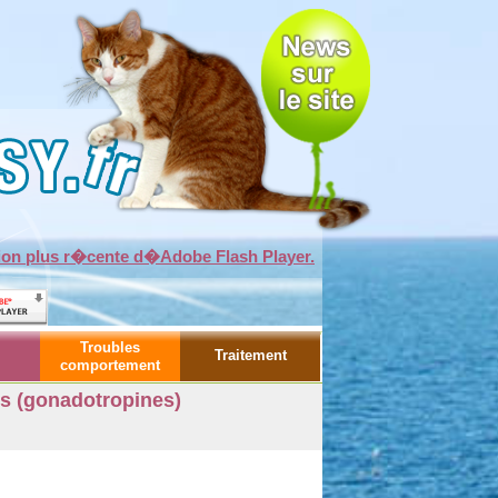
sion plus r�cente d�Adobe Flash Player.
Troubles
Traitement
comportement
s (gonadotropines)