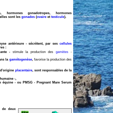
nes, hormones gonadotropes, hormones
elles sont les
gonades
(
ovaire
et
testicule
).
se antérieure - sécrètent, par ses
cellules
res
:
lante -
stimule la production des
gamètes
-
ans la
gamétogenèse
,
favorise la production des
 d'origine
placentaire
, sont responsables de la
humaine -,
ue équine - ou PMSG - Pregnant Mare Serum
s de deux