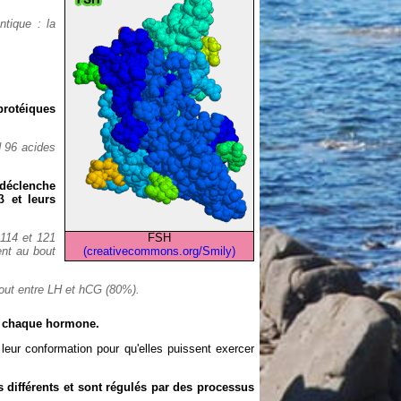
tique : la
rotéiques
 96 acides
 déclenche
 et leurs
 114 et 121
FSH
ent au bout
(creativecommons.org/Smily)
out entre LH et hCG (80%).
de chaque hormone.
leur conformation pour qu'elles puissent exercer
différents et sont régulés par des processus