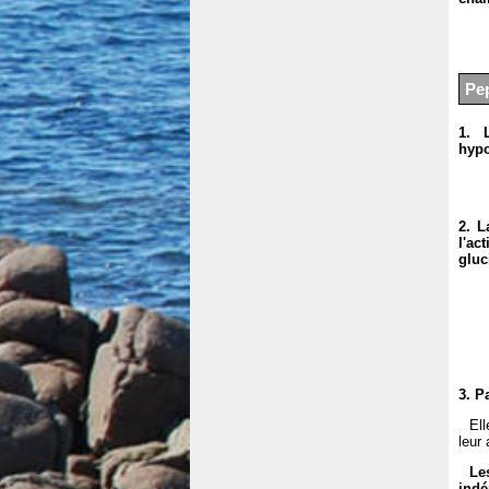
Pe
1. 
hypo
2. L
l'ac
gluc
3. P
Ell
leur 
Le
indé