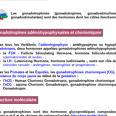
Les gonadotrophines (gonadotropines, gonadostimuli
gonadostimulantes) sont des hormones dont les cibles fonctionn
nadotropines adénohypophysaires et chorioniques
ez tous les Vertébrés, l'
adénohypophyse
- antéhypophyse ou hypophy
adotropes
, deux hormones appelées gonadotrophines adénohypophysai
la
FSH
- Follicle Stimulating Hormone, hormone folliculo-stimu
spermatozoïdes
et
ovules
- ;
la
LH
- Luteinizing Hormone, hormone lutéinisante -, outre son rôle d
stéroïdes sexuels
-
androgènes
,
oestrogènes
et
progestérone
-.
ez les
Primates
et les
Équidés
, les
gonadotrophines chorioniques (CG)
,
istance du corps jaune
au début de la
gestation
:
l'
hCG
- Human Chorionic Gonadotropin, gonadotrophine chorionique 
l'
eCG
- equine Chorionic Gonadotropin, gonadotrophine chorioniq
Gonadotropin.
ructure moléculaire
s gonadotrophines sont des hormones glycoprotéiques composée
nes α et β et de chaines de polysaccharides (
structure moléculaire
).