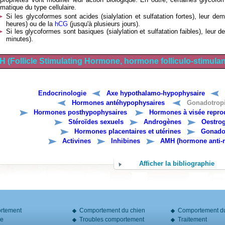
matique du type cellulaire.
Si les glycoformes sont acides (sialylation et sulfatation fortes), leur d
heures) ou de la
hCG
(jusqu'à plusieurs jours).
Si les glycoformes sont basiques (sialylation et sulfatation faibles), leur
minutes).
H (Follicle Stimulating Hormone, hormone folliculo-stimulan
Endocrinologie
Axe hypothalamo-hypophysaire
Hormones antéhypophysaires
Gonadotrop
Hormones posthypophysaires
Hormones à visée repro
Stéroïdes sexuels
Androgènes
Oestro
Hormones placentaires et utérines
Gonadot
Activines
Inhibines
AMH (hormone anti-m
Afficher la bibliographie
rtement
Comportement du chien
Comportement du
ie
Troubles comportement
Traitement