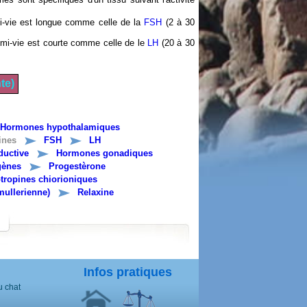
emi-vie est longue comme celle de la
FSH
(2 à 30
 demi-vie est courte comme celle de le
LH
(20 à 30
te)
Hormones hypothalamiques
ines
FSH
LH
ductive
Hormones gonadiques
gènes
Progestèrone
ropines chiorioniques
ullerienne)
Relaxine
Infos pratiques
 chat