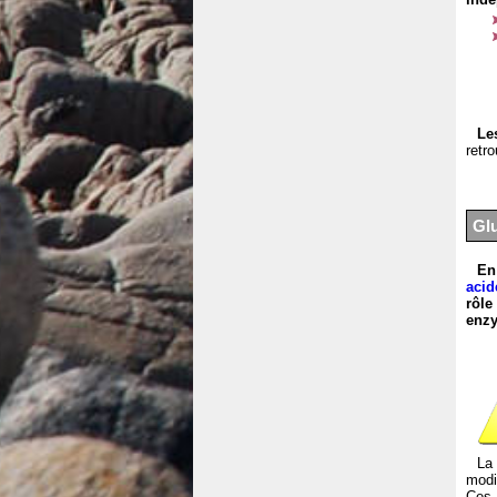
Le
retr
Gl
En
acid
rôle
enzy
La
modi
Ces 