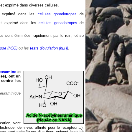
est exprimé dans diverses cellules.
 exprimé dans les
cellules gonadotropes
de
t exprimé dans les
cellules gonadotropes
de
es sont éliminées rapidement par le rein, et se
esse (hCG)
ou les
tests d'ovulation (hLH)
.
ucosamine
et
es), ont un
 contre les
euraminique
ication, vont
ectrique, demi-vie, affinité pour le récepteur…).
es sont spécifiques d'un tissu suivant l'activité