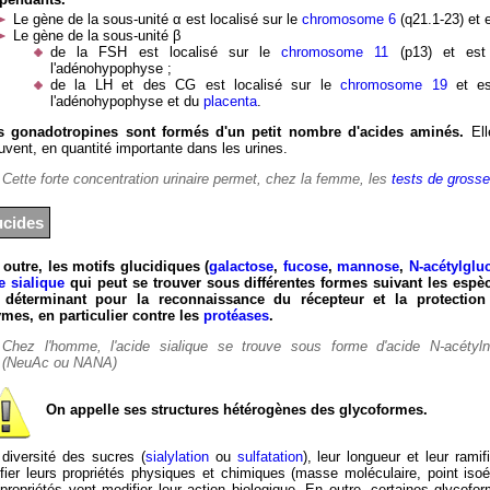
Le gène de la sous-unité α est localisé sur le
chromosome 6
(q21.1-23) et 
Le gène de la sous-unité β
de la FSH est localisé sur le
chromosome 11
(p13) et est
l'adénohypophyse ;
de la LH et des CG est localisé sur le
chromosome 19
et es
l'adénohypophyse et du
placenta
.
s gonadotropines sont formés d'un petit nombre d'acides aminés.
Ell
ouvent, en quantité importante dans les urines.
Cette forte concentration urinaire permet, chez la femme, les
tests de gross
ucides
 outre, les motifs glucidiques (
galactose
,
fucose
,
mannose
,
N-acétylgl
e sialique
qui peut se trouver sous différentes formes suivant les espèc
 déterminant pour la reconnaissance du récepteur et la protection
mes, en particulier contre les
protéases
.
Chez l'homme, l'acide sialique se trouve sous forme d'acide N-acétyln
(NeuAc ou NANA)
On appelle ses structures hétérogènes des glycoformes.
 diversité des sucres (
sialylation
ou
sulfatation
), leur longueur et leur ramif
fier leurs propriétés physiques et chimiques (masse moléculaire, point isoél
propriétés vont modifier leur action biologique. En outre, certaines glycoform