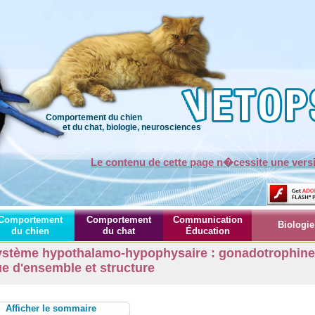
Comportement du chien
et du chat, biologie, neurosciences
Le contenu de cette page n�cessite une ver
Comportement
Comportement
Communication
Biologie
du chien
du chat
Éducation
stème hypothalamo-hypophysaire : gonadotrophine
e d'ensemble et structure
Afficher le sommaire