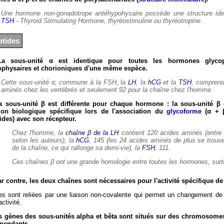
Une hormone non-gonadotrope antéhypohysaire possède une structure iden
TSH
- Thyroid Stimulating Hormone, thyréostimuline ou thyréotropine
ptides
La sous-unité α est identique pour toutes les hormones glycop
physaires et chorioniques d'une même espèce.
Cette sous-unité α, commune à la FSH, la
LH
, la
hCG
et la
TSH
, comprend
aminés chez les vertébrés et seulement 92 pour la chaîne chez l'homme.
a sous-unité β est différente pour chaque hormone : la sous-unité β
tion biologique spécifique lors de l'association du
glycoforme
(α + β
ides) avec son récepteur.
Chez l'homme, la
chaîne β de la LH
contient 120 acides aminés (entre
selon les auteurs), la
hCG
, 145 (les 24 acides aminés de plus se trouv
de la chaîne, ce qui rallonge sa demi-vie), la
FSH
, 111.
Ces chaînes β ont une grande homologie entre toutes les hormones, surt
ar contre, les deux chaînes sont nécessaires pour l'activité spécifique 
es sont reliées par une liaison non-covalente qui permet un changement de 
activité.
s gènes des sous-unités alpha et bêta sont situés sur des chromosomes 
pendants.