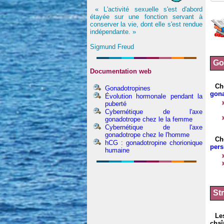
« L'activité sexuelle s'est d'abord
étayée sur une fonction servant à
conserver la vie, dont elle s'est rendue
indépendante. »
Sigmund Freud
Go
Documentation web
Ch
Gonadotropines
gon
Évolution hormonale pendant la
puberté
Cybernétique de l'axe
gonadotrope chez le la femme
Cybernétique de l'axe
gonadotrope chez le l'homme
Ch
hCG : gonadotropine chorionique
pers
humaine
St
Le
chaî