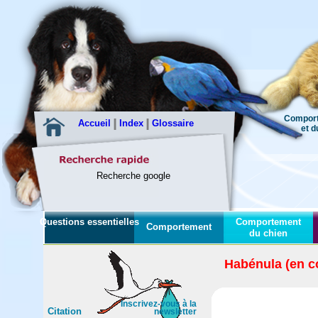
Comport
Accueil
Index
Glossaire
et du c
Recherche google
Questions essentielles
Comportement
Comportement
du chien
Habénula (en c
Inscrivez-vous à la
Citation
newsletter