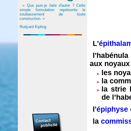
« Que puis-je faire d'autre ? Cette
simple formulation représente le
soubassement de toute
construction. »
Rudyard Kipling
L'
épithala
l'habénula 
aux noyaux 
les noya
la comm
la strie
de l’hab
l'
épiphyse 
la
commissu