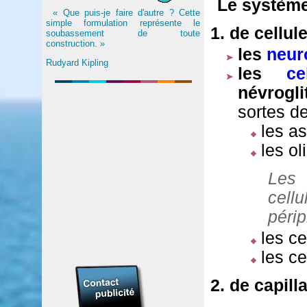
Le système
« Que puis-je faire d'autre ? Cette
simple formulation représente le
1. de cellul
soubassement de toute
construction. »
les
neur
Rudyard Kipling
les
ce
névrogli
sortes de
les as
les ol
Les 
cell
péri
les c
les ce
2. de capill