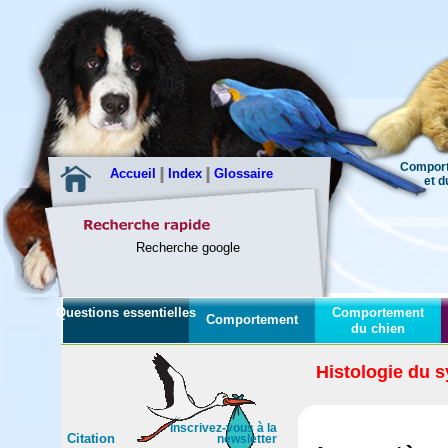
Comport
Accueil
Index
Glossaire
et du c
Recherche google
Questions essentielles
Comportement
Comportement
du chien
Histologie du 
Inscrivez-vous à la
Citation
newsletter